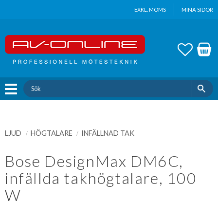
Update cookies preferences
EXKL. MOMS
MINA SIDOR
Meny
FAVOR
KUND
LJUD
HÖGTALARE
INFÄLLNAD TAK
Bose DesignMax DM6C,
infällda takhögtalare, 100
W