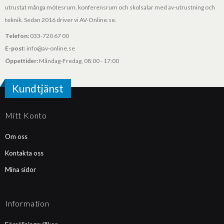
utrustat många mötesrum, konferensrum och skolsalar med av-utrustning och
teknik. Sedan 2016 driver vi AV-Online.se.
Telefon:
033-720 67 00
E-post:
info@av-online.se
Öppettider:
Måndag-Fredag, 08:00 - 17:00
Kundtjänst
Mitt Konto
Om oss
Kontakta oss
Mina sidor
Information