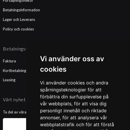
Försäljningsvillkor
Betalningsinformation
Lager och Leverans
Policy och cookies
Betalningssätt
Vi använder oss av
Faktura
cookies
Kortbetalning
Leasing
Vi använder cookies och andra
spårningsteknologier för att
förbättra din surfupplevelse på
Vårt nyhetsbrev
vår webbplats, för att visa dig
personligt innehåll och riktade
Ta del av våra nyheter och kampanjer. Fyll i din mailadress nedan!
annonser, för att analysera vår
webbplatstrafik och för att förstå