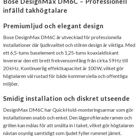
Bose DesignMax DM6C – Professionell
infälld takhögtalare
Premiumljud och elegant design
Bose DesignMax DM6C är utvecklad för professionella
installationer där ljudkvalitet och stilren design är viktiga. Med
ett 6,5-tums baselement och 1,25-tums koaxialdiskant
levererar den ett brett frekvensomfång från cirka 59 Hz till
20 kHz. Kontinuerlig effektkapacitet är 100 W, vilket gör
högtalaren väl rustad för både kommersiella och offentliga
miljöer.
Smidig installation och diskret utseende
DesignMax DM6C har QuickHold-monteringsarmar som gör
installationen snabb och enkel. Den lågprofilerade ramen och
grillen kan målas för att smälta in i taket, vilket gör högtalaren
nästan osynlig samtidigt som ljudet fyller rummet jämnt.