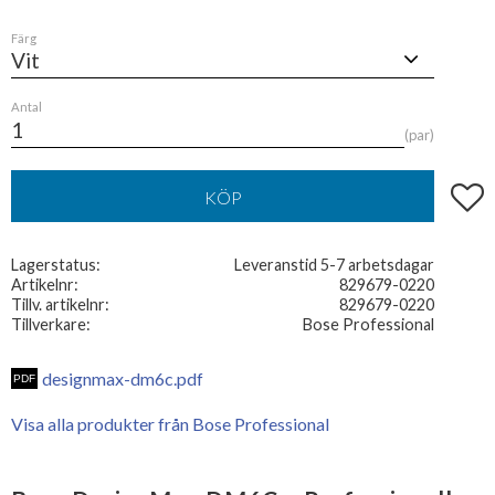
Färg
Antal
par
Lägg t
KÖP
Lagerstatus
Leveranstid 5-7 arbetsdagar
Artikelnr
829679-0220
Tillv. artikelnr
829679-0220
Tillverkare
Bose Professional
designmax-dm6c.pdf
Visa alla produkter från Bose Professional