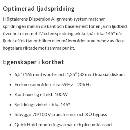
Optimerad ljudspridning
Högtalarens Dispersion Alignment-system matchar
spridningen mellan diskant och baselement för en jämn ljudbild
över hela rummet. Med en spridningsvinkel på cirka 145° når
ljudet effektivt publiken eller målområdet utan behov av flera
högtalare riktade mot samma punkt.
Egenskaper i korthet
6,5″ (165 mm) woofer och 1,25″ (32 mm) koaxial diskant
Frekvensområde: cirka 59 Hz – 20 kHz
Kontinuerlig effekt: 100 W
Spridningsvinkel: cirka 145°
Inbyggd 70/100 V-transformer och 8 Ω bypass
QuickHold-monteringsarmar och plenumklassad