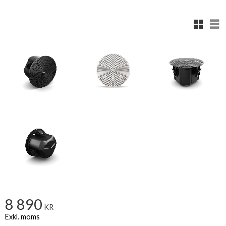
Rutnäts
Lis
8 890
KR