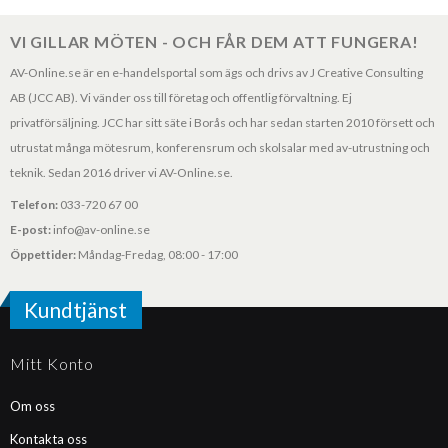
VI GILLAR MÖTEN - OCH FÅR DEM ATT FUNGERA!
AV-Online.se är en e-handelsportal som ägs och drivs av J Creative Consulting
AB (JCC AB). Vi vänder oss till företag och offentlig förvaltning. Ej
privatförsäljning. JCC har sitt säte i Borås och har sedan starten 2010 försett och
utrustat många mötesrum, konferensrum och skolsalar med av-utrustning och
teknik. Sedan 2016 driver vi AV-Online.se.
Telefon:
033-720 67 00
E-post:
info@av-online.se
Öppettider:
Måndag-Fredag, 08:00 - 17:00
Kundtjänst
Mitt Konto
Om oss
Kontakta oss