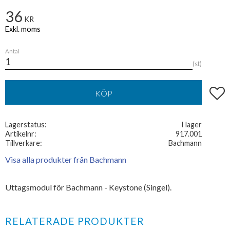
36
KR
Antal
st
Lägg t
KÖP
Lagerstatus
I lager
Artikelnr
917.001
Tillverkare
Bachmann
Visa alla produkter från Bachmann
Uttagsmodul för Bachmann - Keystone (Singel).
RELATERADE PRODUKTER