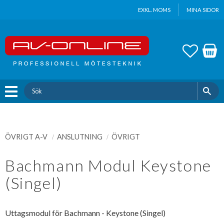
Update cookies preferences
EXKL. MOMS
MINA SIDOR
Meny
FAVOR
KUND
ÖVRIGT A-V
ANSLUTNING
ÖVRIGT
Bachmann Modul Keystone
(Singel)
Uttagsmodul för Bachmann - Keystone (Singel)