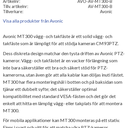
Artikelnr
AVO-AV-MT300-B
Tillv. artikelnr
AV-MT300-B
Tillverkare
Avonic
Visa alla produkter från Avonic
Avonic MT300 vägg- och takfäste är ett solid vägg- och
takfäste som är lämpligt för att stödja kameran CM93PTZ.
Dess diskreta design matchar den tysta driften av Avonic PTZ-
kameror.
Vägg- och takfästet är en vacker förlängning som
inte bara säkerställer ett bra och säkert stöd för PTZ-
kamerorna, utan även gör att alla kablar kan döljas inuti fästet.
MT300 har flera monteringshål i botten och på baksidan som
tjänar ett dubbelt syfte;
det säkerställer optimal
kompatibilitet med standard VESA-fästen och det gör det
enkelt att hitta en lämplig vägg- eller takplats för att montera
MT300.
För mobila applikationer kan MT300 monteras på ett stativ.
Finns i svart och vitt för att matcha våra PTZ-kameror.