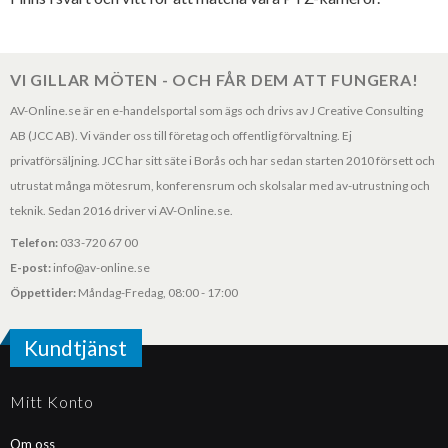
VI GILLAR MÖTEN - OCH FÅR DEM ATT FUNGERA!
AV-Online.se är en e-handelsportal som ägs och drivs av J Creative Consulting
AB (JCC AB). Vi vänder oss till företag och offentlig förvaltning. Ej
privatförsäljning. JCC har sitt säte i Borås och har sedan starten 2010 försett och
utrustat många mötesrum, konferensrum och skolsalar med av-utrustning och
teknik. Sedan 2016 driver vi AV-Online.se.
Telefon:
033-720 67 00
E-post:
info@av-online.se
Öppettider:
Måndag-Fredag, 08:00 - 17:00
Kundtjänst
Mitt Konto
Om oss