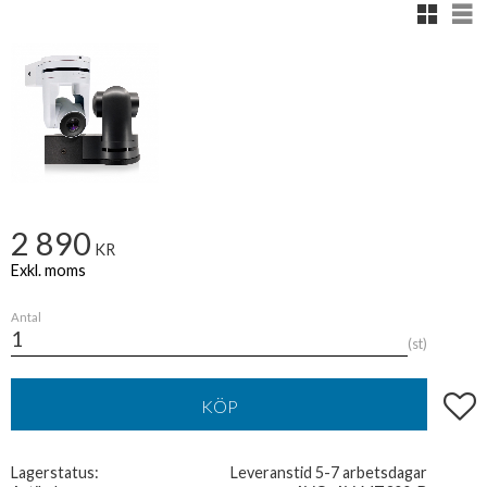
Rutnäts
Lis
2 890
KR
Antal
st
Lägg t
KÖP
Lagerstatus
Leveranstid 5-7 arbetsdagar