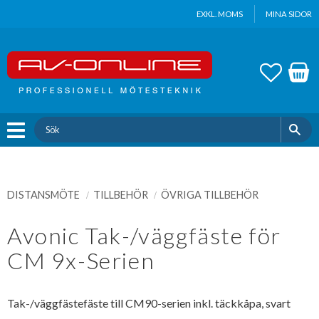
Update cookies preferences
EXKL. MOMS
MINA SIDOR
Meny
FAVOR
KUND
DISTANSMÖTE
TILLBEHÖR
ÖVRIGA TILLBEHÖR
Avonic Tak-/väggfäste för
CM 9x-Serien
Tak-/väggfästefäste till CM90-serien inkl. täckkåpa, svart