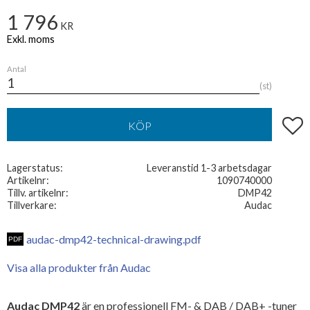
1 796
KR
Antal
st
Lägg t
KÖP
Lagerstatus
Leveranstid 1-3 arbetsdagar
Artikelnr
1090740000
Tillv. artikelnr
DMP42
Tillverkare
Audac
audac-dmp42-technical-drawing.pdf
Visa alla produkter från Audac
Audac DMP42
är en professionell FM- & DAB / DAB+ -tuner