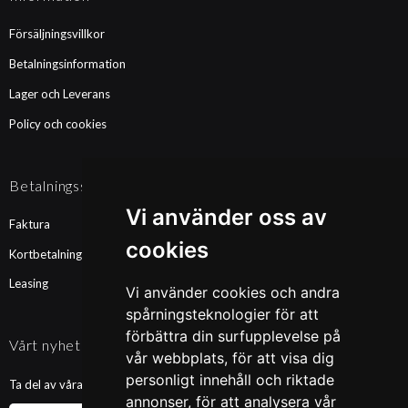
Försäljningsvillkor
Betalningsinformation
Lager och Leverans
Policy och cookies
Betalningssätt
Vi använder oss av
Faktura
cookies
Kortbetalning
Leasing
Vi använder cookies och andra
spårningsteknologier för att
förbättra din surfupplevelse på
Vårt nyhetsbrev
vår webbplats, för att visa dig
personligt innehåll och riktade
Ta del av våra nyheter och kampanjer. Fyll i din mailadress nedan!
annonser, för att analysera vår