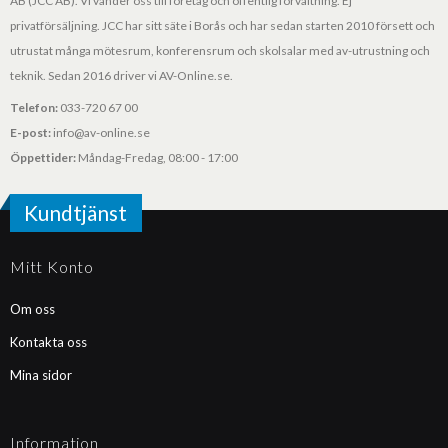
AB (JCC AB). Vi vänder oss till företag och offentlig förvaltning. Ej
privatförsäljning. JCC har sitt säte i Borås och har sedan starten 2010 försett och
utrustat många mötesrum, konferensrum och skolsalar med av-utrustning och
teknik. Sedan 2016 driver vi AV-Online.se.
Telefon:
033-720 67 00
E-post:
info@av-online.se
Öppettider:
Måndag-Fredag, 08:00 - 17:00
Kundtjänst
Mitt Konto
Om oss
Kontakta oss
Mina sidor
Information