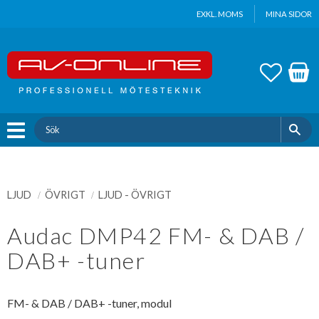
Update cookies preferences
EXKL. MOMS
MINA SIDOR
Meny
FAVOR
KUND
LJUD
ÖVRIGT
LJUD - ÖVRIGT
Audac DMP42 FM- & DAB /
DAB+ -tuner
FM- & DAB / DAB+ -tuner, modul