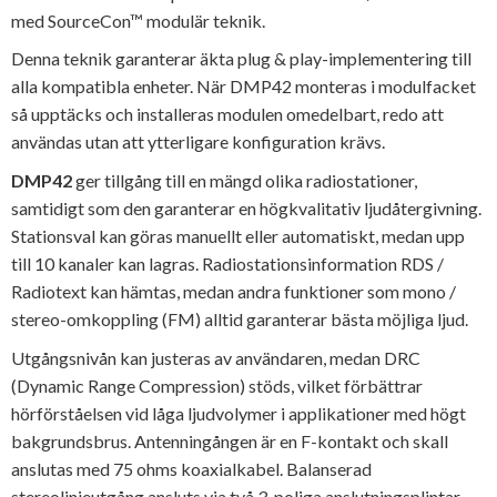
med SourceCon™ modulär teknik.
Denna teknik garanterar äkta plug & play-implementering till
alla kompatibla enheter. När DMP42 monteras i modulfacket
så upptäcks och installeras modulen omedelbart, redo att
användas utan att ytterligare konfiguration krävs.
DMP42
ger tillgång till en mängd olika radiostationer,
samtidigt som den garanterar en högkvalitativ ljudåtergivning.
Stationsval kan göras manuellt eller automatiskt, medan upp
till 10 kanaler kan lagras. Radiostationsinformation RDS /
Radiotext kan hämtas, medan andra funktioner som mono /
stereo-omkoppling (FM) alltid garanterar bästa möjliga ljud.
Utgångsnivån kan justeras av användaren, medan DRC
(Dynamic Range Compression) stöds, vilket förbättrar
hörförståelsen vid låga ljudvolymer i applikationer med högt
bakgrundsbrus. Antenningången är en F-kontakt och skall
anslutas med 75 ohms koaxialkabel. Balanserad
stereolinjeutgång ansluts via två 3-poliga anslutningsplintar.