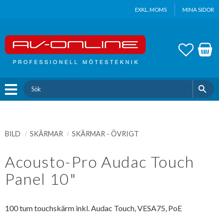
Update cookies preferences
EXKL. MOMS
MINA SIDOR
Meny
FAVOR
KUND
BILD
SKÄRMAR
SKÄRMAR - ÖVRIGT
Acousto-Pro Audac Touch
Panel 10"
100 tum touchskärm inkl. Audac Touch, VESA75, PoE