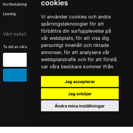
cookies
Kortbetalning
Leasing
Vi använder cookies och andra
spårningsteknologier för att
förbättra din surfupplevelse på
Vårt nyhetsbrev
vår webbplats, för att visa dig
personligt innehåll och riktade
Ta del av våra nyheter och kampanjer. Fyll i din mailadress nedan!
annonser, för att analysera vår
webbplatstrafik och för att förstå
var våra besökare kommer ifrån.
Prenumerera
Jag accepterar
Jag avböjer
Ändra mina inställningar