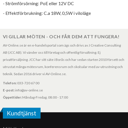
- Strömförsörning: PoE eller 12V DC
- Effektförbrukning: C.a 18W, 0,5W i viloläge
VI GILLAR MÖTEN - OCH FÅR DEM ATT FUNGERA!
AV-Online.se är en e-handelsportal som ägs och drivs av J Creative Consulting
AB (JCC AB). Vi vänder oss till företag och offentlig förvaltning. Ej
privatförsäljning. JCC har sitt säte i Borås och har sedan starten 2010 försett och
utrustat många mötesrum, konferensrum och skolsalar med av-utrustning och
teknik. Sedan 2016 driver vi AV-Online.se.
Telefon:
033-720 67 00
E-post:
info@av-online.se
Öppettider:
Måndag-Fredag, 08:00 - 17:00
Kundtjänst