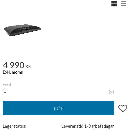
Rutnäts
Lis
4 990
KR
Antal
st
Lägg t
KÖP
Lagerstatus
Leveranstid 1-3 arbetsdagar