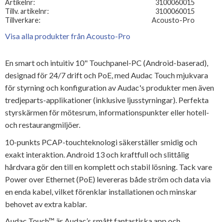
Artikelnr
3100060015
Tillv. artikelnr
3100060015
Tillverkare
Acousto-Pro
Visa alla produkter från Acousto-Pro
En smart och intuitiv 10" Touchpanel-PC (Android-baserad),
designad för 24/7 drift och PoE, med Audac Touch mjukvara
för styrning och konfiguration av Audac's produkter men även
tredjeparts-applikationer (inklusive ljusstyrningar). Perfekta
styrskärmen för mötesrum, informationspunkter eller hotell-
och restaurangmiljöer.
10-punkts PCAP-touchteknologi säkerställer smidig och
exakt interaktion. Android 13 och kraftfull och slittålig
hårdvara gör den till en komplett och stabil lösning. Tack vare
Power over Ethernet (PoE) levereras både ström och data via
en enda kabel, vilket förenklar installationen och minskar
behovet av extra kablar.
Audac Touch™ är Audac’s smått fantastiska app och