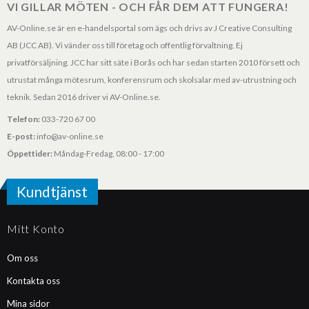
VI GILLAR MÖTEN - OCH FÅR DEM ATT FUNGERA!
AV-Online.se är en e-handelsportal som ägs och drivs av J Creative Consulting
AB (JCC AB). Vi vänder oss till företag och offentlig förvaltning. Ej
privatförsäljning. JCC har sitt säte i Borås och har sedan starten 2010 försett och
utrustat många mötesrum, konferensrum och skolsalar med av-utrustning och
teknik. Sedan 2016 driver vi AV-Online.se.
Telefon:
033-720 67 00
E-post:
info@av-online.se
Öppettider:
Måndag-Fredag, 08:00 - 17:00
Kundtjänst
Mitt Konto
Om oss
Kontakta oss
Mina sidor