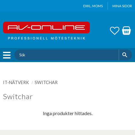
Update cookies preferences
EXKL. MOMS
MINA SIDOR
Meny
FAVOR
KUND
IT-NÄTVERK
SWITCHAR
Switchar
Inga produkter hittades.