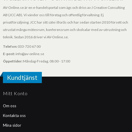
AV-Online.se är en e-handelsportal som ägs och drivs av J Creative Consulting
AB (JCC AB). Vi vänder oss till företag och offentlig förvaltning. Ej
privatförsäljning. JCC har sitt säte i Borås och har sedan starten 2010 försett och
utrustat många mötesrum, konferensrum och skolsalar med av-utrustning och
teknik. Sedan 2016 driver vi AV-Online.se.
Telefon:
033-720 67 00
E-post:
info@av-online.se
Öppettider:
Måndag-Fredag, 08:00 - 17:00
Kundtjänst
Mitt Konto
Om oss
Kontakta oss
Mina sidor