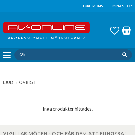
Update cookies preferences
EXKL. MOMS
MINA SIDOR
Meny
FAVOR
KUND
LJUD
ÖVRIGT
Inga produkter hittades.
VI GILLAR MÖTEN - OCH FÅR DEM ATT FUNGERA!