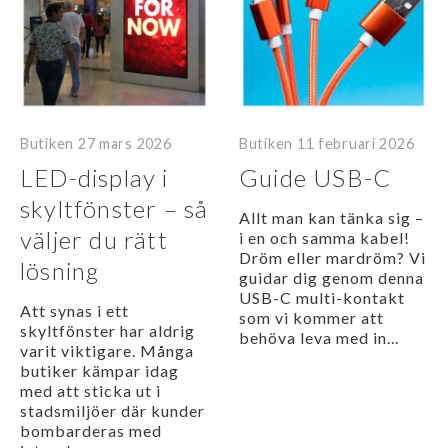
Butiken
27 mars 2026
Butiken
11 februari 2026
LED-display i
Guide USB-C
skyltfönster – så
Allt man kan tänka sig –
väljer du rätt
i en och samma kabel!
Dröm eller mardröm? Vi
lösning
guidar dig genom denna
USB-C multi-kontakt
Att synas i ett
som vi kommer att
skyltfönster har aldrig
behöva leva med in...
varit viktigare. Många
butiker kämpar idag
med att sticka ut i
stadsmiljöer där kunder
bombarderas med