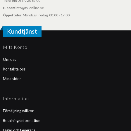
Telefon:
033-720 67 00
E-post:
info@av-online.se
Öppettider:
Måndag-Fredag, 08:00 - 17:00
Kundtjänst
Mitt Konto
Om oss
Kontakta oss
Mina sidor
Information
Försäljningsvillkor
Betalningsinformation
Lager och Leverans