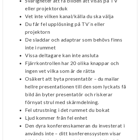
Svårigheter att få bilden att visas på TV
eller projektorduk
Vet inte vilken kanal/källa du ska välja
Du får fel upplösning på TV´n eller
projektorn
De sladdar och adaptrar som behövs finns
inte i rummet
Vissa deltagare kan inte ansluta
Fjärrkontrollen har 20 olika knappar och
ingen vet vilka som är de rätta
Osäkert att byta presentatör – du mailar
hellre presentationen till den som lyckats få
bild än byter presentatör och riskerar
förnyat strul med skärmdelning.
Fel utrustning i det rummet du bokat
Ljud kommer från fel enhet
Den dyra konferenskameran du investerat i
används inte – ditt konferenssystem visar