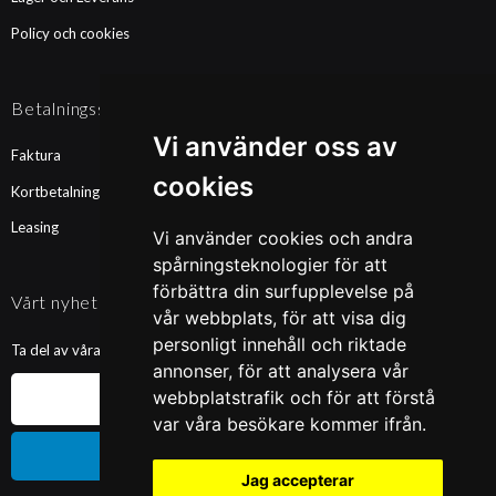
Policy och cookies
Betalningssätt
Vi använder oss av
Faktura
cookies
Kortbetalning
Leasing
Vi använder cookies och andra
spårningsteknologier för att
förbättra din surfupplevelse på
Vårt nyhetsbrev
vår webbplats, för att visa dig
personligt innehåll och riktade
Ta del av våra nyheter och kampanjer. Fyll i din mailadress nedan!
annonser, för att analysera vår
webbplatstrafik och för att förstå
var våra besökare kommer ifrån.
Prenumerera
Jag accepterar