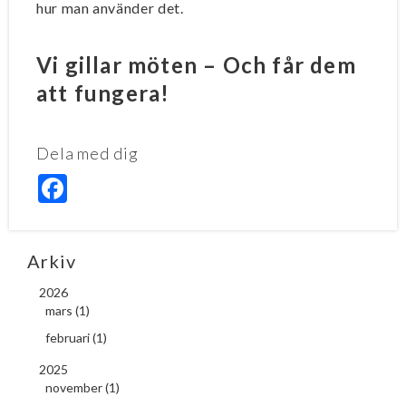
hur man använder det.
Vi gillar möten – Och får dem
att fungera!
Dela med dig
F
a
c
e
b
o
Arkiv
o
k
2026
mars (1)
februari (1)
2025
november (1)