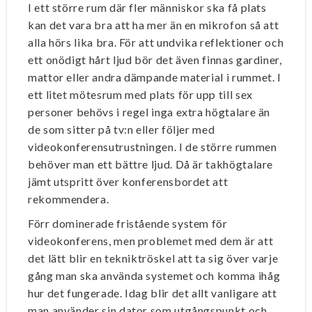
I ett större rum där fler människor ska få plats
kan det vara bra att ha mer än en mikrofon så att
alla hörs lika bra. För att undvika reflektioner och
ett onödigt hårt ljud bör det även finnas gardiner,
mattor eller andra dämpande material i rummet. I
ett litet mötesrum med plats för upp till sex
personer behövs i regel inga extra högtalare än
de som sitter på tv:n eller följer med
videokonferensutrustningen. I de större rummen
behöver man ett bättre ljud. Då är takhögtalare
jämt utspritt över konferensbordet att
rekommendera.
Förr dominerade fristående system för
videokonferens, men problemet med dem är att
det lätt blir en tekniktröskel att ta sig över varje
gång man ska använda systemet och komma ihåg
hur det fungerade. Idag blir det allt vanligare att
man använder sin dator som utgångspunkt och